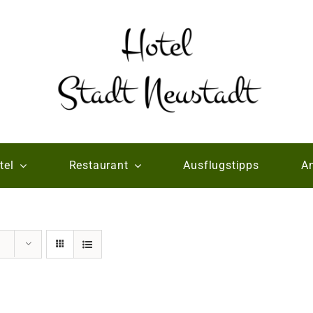
tel
Restaurant
Ausflugstipps
An
e