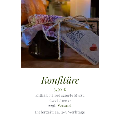
Konfitüre
3,50
€
Enthält 7% reduzierte MwSt.
(
1,75
€
/ 100 g)
zzgl.
Versand
Lieferzeit: ca. 2-3 Werktage