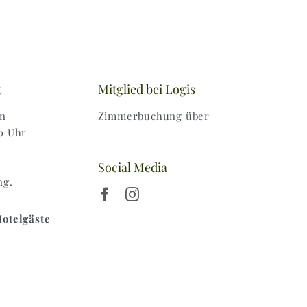
t
Mitglied bei Logis
en
Zimmerbuchung über
0 Uhr
Social Media
ng.
Hotelgäste