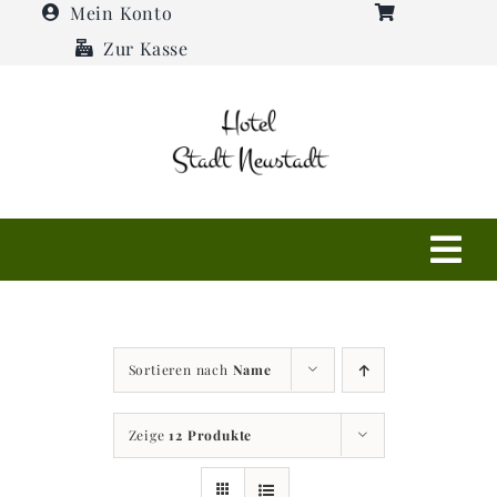
Zum
Mein Konto
Inhalt
Zur Kasse
springen
Tog
Navi
Shop
Sortieren nach
Name
Hotel
Zeige
12 Produkte
Restaurant