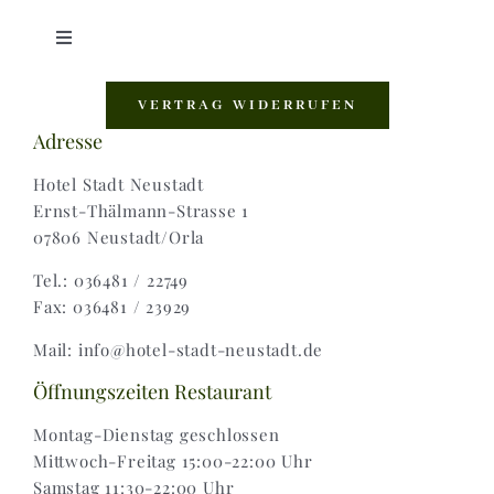
Toggle
Navigation
Shop |
VERTRAG WIDERRUFEN
Adresse
AGB |
Hotel Stadt Neustadt
Ernst-Thälmann-Strasse 1
07806 Neustadt/Orla
Zahlungsweisen |
Tel.: 036481 / 22749
Fax: 036481 / 23929
Widerruf |
Mail: info@hotel-stadt-neustadt.de
Versand & Lieferung
Öffnungszeiten Restaurant
Montag-Dienstag geschlossen
Mittwoch-Freitag 15:00-22:00 Uhr
Samstag 11:30-22:00 Uhr