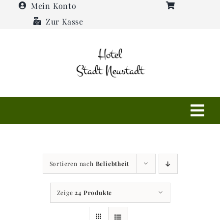
Zum
Mein Konto
Inhalt
Zur Kasse
springen
Tog
Navi
Shop
Sortieren nach
Beliebtheit
Hotel
Zeige
24 Produkte
Restaurant