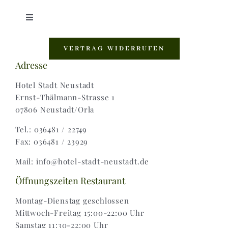
Toggle
Navigation
Shop |
VERTRAG WIDERRUFEN
Adresse
AGB |
Hotel Stadt Neustadt
Ernst-Thälmann-Strasse 1
07806 Neustadt/Orla
Zahlungsweisen |
Tel.: 036481 / 22749
Fax: 036481 / 23929
Widerruf |
Mail: info@hotel-stadt-neustadt.de
Versand & Lieferung
Öffnungszeiten Restaurant
Montag-Dienstag geschlossen
Mittwoch-Freitag 15:00-22:00 Uhr
Samstag 11:30-22:00 Uhr