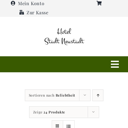
Zum
Mein Konto
Inhalt
Zur Kasse
springen
Tog
Navi
Shop
Sortieren nach
Beliebtheit
Hotel
Zeige
24 Produkte
Restaurant