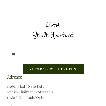
Toggle
Navigation
Shop |
VERTRAG WIDERRUFEN
Adresse
AGB |
Hotel Stadt Neustadt
Ernst-Thälmann-Strasse 1
07806 Neustadt/Orla
Zahlungsweisen |