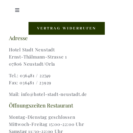
Toggle
Navigation
Shop |
VERTRAG WIDERRUFEN
Adresse
AGB |
Hotel Stadt Neustadt
Ernst-Thälmann-Strasse 1
07806 Neustadt/Orla
Zahlungsweisen |
Tel.: 036481 / 22749
Fax: 036481 / 23929
Widerruf |
Mail: info@hotel-stadt-neustadt.de
Versand & Lieferung
Öffnungszeiten Restaurant
Montag-Dienstag geschlossen
Mittwoch-Freitag 15:00-22:00 Uhr
Samstag 11:30-22:00 Uhr