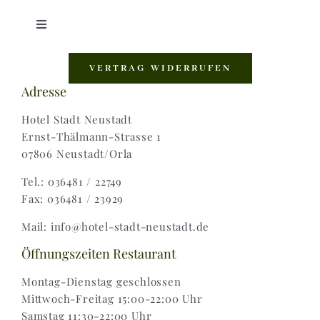
Toggle
Navigation
Shop |
VERTRAG WIDERRUFEN
Adresse
AGB |
Hotel Stadt Neustadt
Ernst-Thälmann-Strasse 1
07806 Neustadt/Orla
Zahlungsweisen |
Tel.: 036481 / 22749
Fax: 036481 / 23929
Widerruf |
Mail: info@hotel-stadt-neustadt.de
Versand & Lieferung
Öffnungszeiten Restaurant
Montag-Dienstag geschlossen
Mittwoch-Freitag 15:00-22:00 Uhr
Samstag 11:30-22:00 Uhr