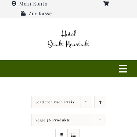
Zum
Mein Konto
Inhalt
Zur Kasse
springen
Tog
Navi
Shop
Sortieren nach
Preis
Hotel
Zeige
36 Produkte
Restaurant