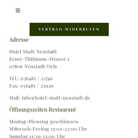
Toggle
Navigation
Shop |
VERTRAG WIDERRUFEN
Adresse
AGB |
Hotel Stadt Neustadt
Ernst-Thälmann-Strasse 1
07806 Neustadt/Orla
Zahlungsweisen |
Tel.: 036481 / 22749
Fax: 036481 / 23929
Widerruf |
Mail: info@hotel-stadt-neustadt.de
Versand & Lieferung
Öffnungszeiten Restaurant
Montag-Dienstag geschlossen
Mittwoch-Freitag 15:00-22:00 Uhr
Samstag 11:30-22:00 Uhr