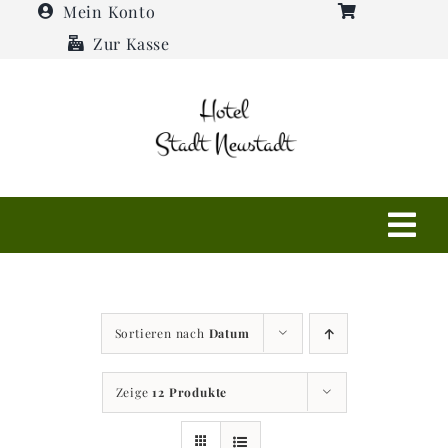
Zum
Mein Konto
Inhalt
Zur Kasse
springen
Tog
Navi
Shop
Sortieren nach
Datum
Hotel
Zeige
12 Produkte
Restaurant