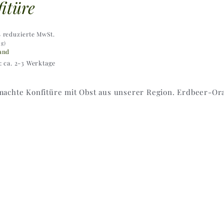
itüre
% reduzierte MwSt.
 g)
and
t: ca. 2-3 Werktage
achte Konfitüre mit Obst aus unserer Region. Erdbeer-Or