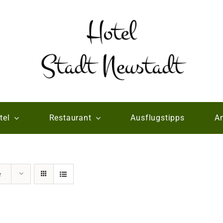
tel
Restaurant
Ausflugstipps
An
e