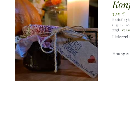
Konf
3,50
€
Enthält 7
(
1,75
€
/ 100
zzgl.
Vers
Lieferzei
Hausgem