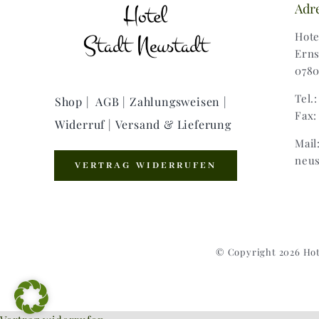
Adr
Hote
Erns
0780
Tel.
Shop |
AGB |
Zahlungsweisen |
Fax:
Widerruf |
Versand & Lieferung
Mail
neus
VERTRAG WIDERRUFEN
© Copyright 2026 Hot