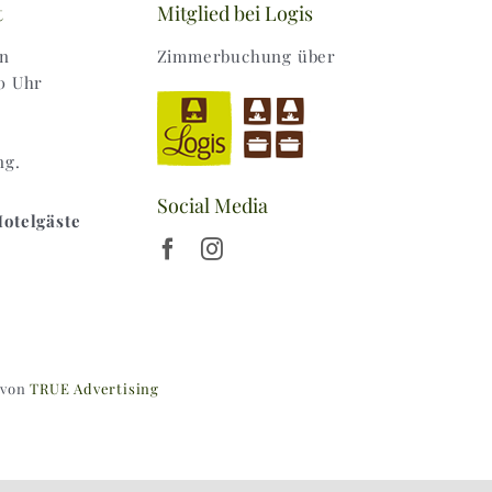
t
Mitglied bei Logis
en
Zimmerbuchung über
0 Uhr
ng.
Social Media
Hotelgäste
 von
TRUE Advertising