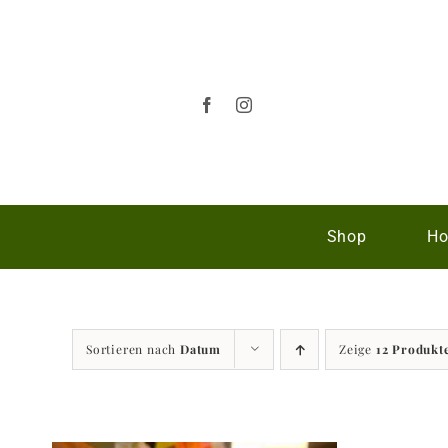
Zum
Inhalt
springen
Shop
Ho
Sortieren nach
Datum
Zeige
12 Produkt