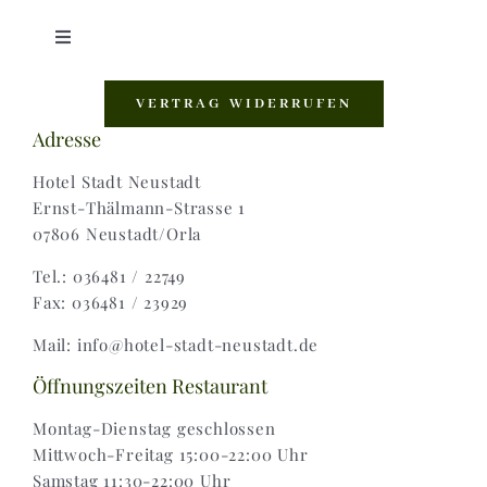
Toggle
Navigation
Shop |
VERTRAG WIDERRUFEN
Adresse
AGB |
Hotel Stadt Neustadt
Ernst-Thälmann-Strasse 1
07806 Neustadt/Orla
Zahlungsweisen |
Tel.: 036481 / 22749
Fax: 036481 / 23929
Widerruf |
Mail: info@hotel-stadt-neustadt.de
Versand & Lieferung
Öffnungszeiten Restaurant
Montag-Dienstag geschlossen
Mittwoch-Freitag 15:00-22:00 Uhr
Samstag 11:30-22:00 Uhr