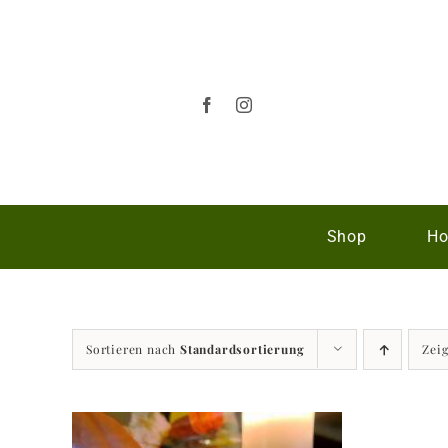
Zum
Inhalt
springen
Shop
Ho
Sortieren nach
Standardsortierung
Zei