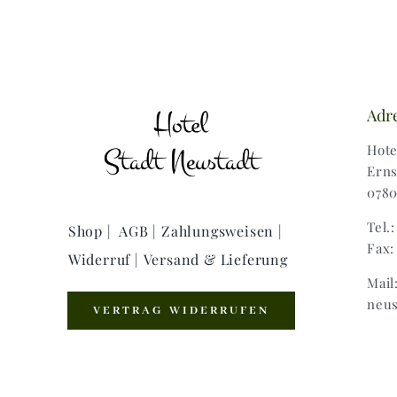
Adr
Hote
Erns
0780
Tel.
Shop |
AGB |
Zahlungsweisen |
Fax:
Widerruf |
Versand & Lieferung
Mail
neus
VERTRAG WIDERRUFEN