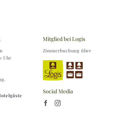
t
Mitglied bei Logis
en
Zimmerbuchung über
0 Uhr
ng.
Social Media
Hotelgäste