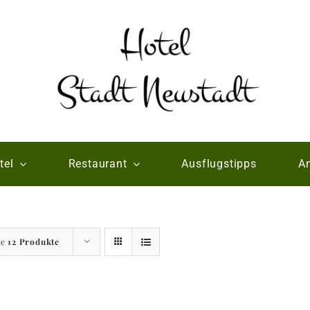
tel
Restaurant
Ausflugstipps
An
ge
12 Produkte