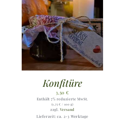
Konfitüre
3,50
€
Enthält 7% reduzierte MwSt.
(
1,75
€
/ 100 g)
zzgl.
Versand
Lieferzeit: ca. 2-3 Werktage