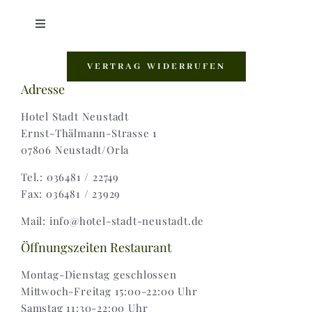
Toggle
Navigation
Shop |
VERTRAG WIDERRUFEN
Adresse
AGB |
Hotel Stadt Neustadt
Ernst-Thälmann-Strasse 1
07806 Neustadt/Orla
Zahlungsweisen |
Tel.: 036481 / 22749
Fax: 036481 / 23929
Widerruf |
Mail: info@hotel-stadt-neustadt.de
Versand & Lieferung
Öffnungszeiten Restaurant
Montag-Dienstag geschlossen
Mittwoch-Freitag 15:00-22:00 Uhr
Samstag 11:30-22:00 Uhr