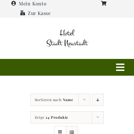
Zum
Mein Konto
Inhalt
Zur Kasse
springen
Tog
Navi
Shop
Sortieren nach
Name
Hotel
Zeige
24 Produkte
Restaurant