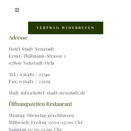
Toggle
Navigation
Shop |
VERTRAG WIDERRUFEN
Adresse
AGB |
Hotel Stadt Neustadt
Ernst-Thälmann-Strasse 1
07806 Neustadt/Orla
Zahlungsweisen |
Tel.: 036481 / 22749
Fax: 036481 / 23929
Widerruf |
Mail: info@hotel-stadt-neustadt.de
Versand & Lieferung
Öffnungszeiten Restaurant
Montag-Dienstag geschlossen
Mittwoch-Freitag 15:00-22:00 Uhr
Samstag 11:30-22:00 Uhr