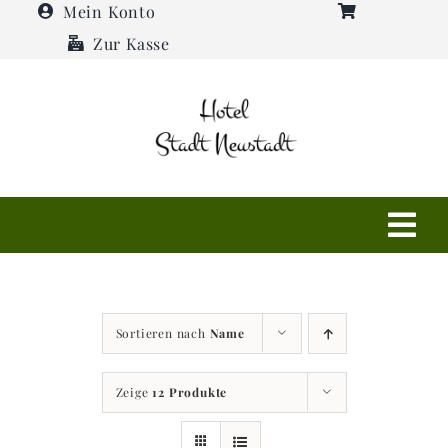
Zum
Mein Konto
Inhalt
Zur Kasse
springen
Tog
Navi
Shop
Sortieren nach
Name
Hotel
Zeige
12 Produkte
Restaurant