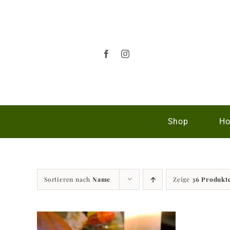
Zum
Inhalt
springen
Shop
Ho
Sortieren nach
Name
Zeige
36 Produkt