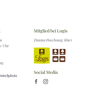
t
Mitglied bei Logis
en
Zimmerbuchung über
0 Uhr
ng.
Social Media
Hotelgäste