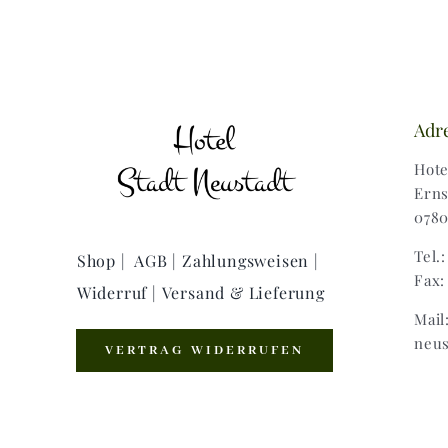
Adr
Hote
Erns
0780
Tel.
Shop |
AGB |
Zahlungsweisen |
Fax:
Widerruf |
Versand & Lieferung
Mail
neus
VERTRAG WIDERRUFEN