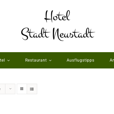
tel
Restaurant
Ausflugstipps
An
e