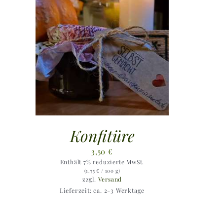
Konfitüre
3,50
€
Enthält 7% reduzierte MwSt.
(
1,75
€
/ 100 g)
zzgl.
Versand
Lieferzeit: ca. 2-3 Werktage