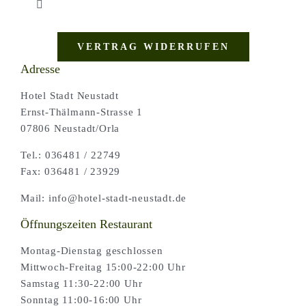
Toggle
Navigation
Shop |
VERTRAG WIDERRUFEN
Adresse
AGB |
Hotel Stadt Neustadt
Ernst-Thälmann-Strasse 1
07806 Neustadt/Orla
Zahlungsweisen |
Tel.: 036481 / 22749
Fax: 036481 / 23929
Widerruf |
Mail: info@hotel-stadt-neustadt.de
Versand & Lieferung
Öffnungszeiten Restaurant
Montag-Dienstag geschlossen
Mittwoch-Freitag 15:00-22:00 Uhr
Samstag 11:30-22:00 Uhr
Sonntag 11:00-16:00 Uhr