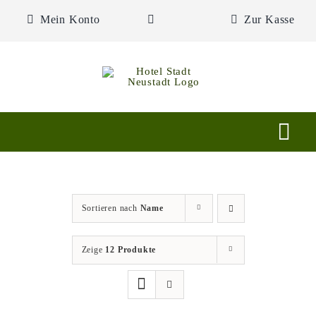
Zum
Mein Konto
Zur Kasse
Inhalt
springen
Togg
Navi
Shop
Sortieren nach
Name
Hotel
Zeige
12 Produkte
Restaurant
Ausflugstipps