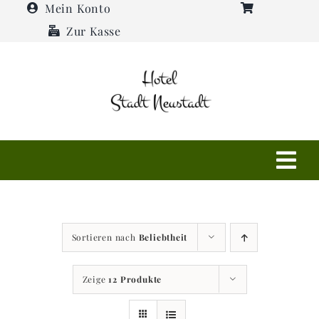
Zum
Mein Konto
Inhalt
Zur Kasse
springen
Tog
Navi
Shop
Sortieren nach
Beliebtheit
Hotel
Zeige
12 Produkte
Restaurant