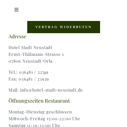
Toggle
Navigation
Shop |
VERTRAG WIDERRUFEN
Adresse
AGB |
Hotel Stadt Neustadt
Ernst-Thälmann-Strasse 1
07806 Neustadt/Orla
Zahlungsweisen |
Tel.: 036481 / 22749
Fax: 036481 / 23929
Widerruf |
Mail: info@hotel-stadt-neustadt.de
Versand & Lieferung
Öffnungszeiten Restaurant
Montag-Dienstag geschlossen
Mittwoch-Freitag 15:00-22:00 Uhr
Samstag 11:30-22:00 Uhr