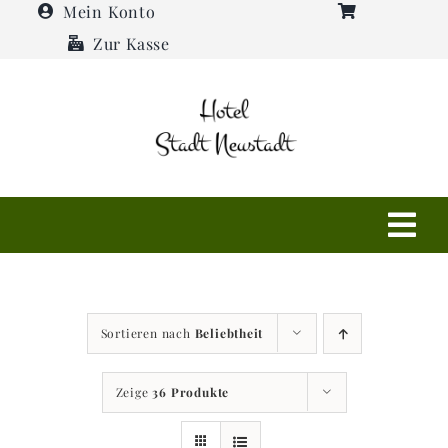
Zum
Mein Konto
Inhalt
Zur Kasse
springen
Tog
Navi
Shop
Sortieren nach
Beliebtheit
Hotel
Zeige
36 Produkte
Restaurant