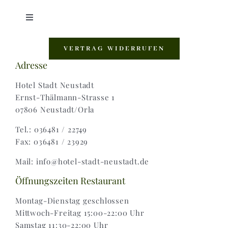
Toggle
Navigation
Shop |
VERTRAG WIDERRUFEN
Adresse
AGB |
Hotel Stadt Neustadt
Ernst-Thälmann-Strasse 1
07806 Neustadt/Orla
Zahlungsweisen |
Tel.: 036481 / 22749
Fax: 036481 / 23929
Widerruf |
Mail: info@hotel-stadt-neustadt.de
Versand & Lieferung
Öffnungszeiten Restaurant
Montag-Dienstag geschlossen
Mittwoch-Freitag 15:00-22:00 Uhr
Samstag 11:30-22:00 Uhr