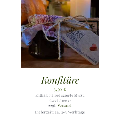
Konfitüre
3,50
€
Enthält 7% reduzierte MwSt.
(
1,75
€
/ 100 g)
zzgl.
Versand
Lieferzeit: ca. 2-3 Werktage