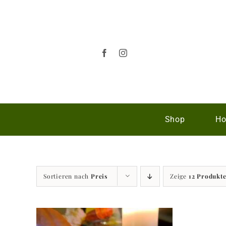
Zum
Inhalt
springen
Shop
Ho
Sortieren nach
Preis
Zeige
12 Produkt