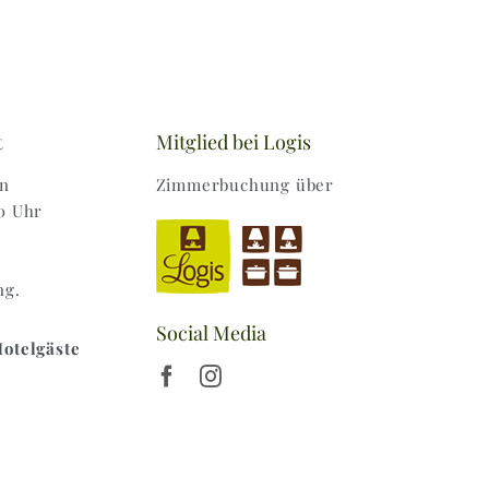
t
Mitglied bei Logis
en
Zimmerbuchung über
0 Uhr
ng.
Social Media
Hotelgäste