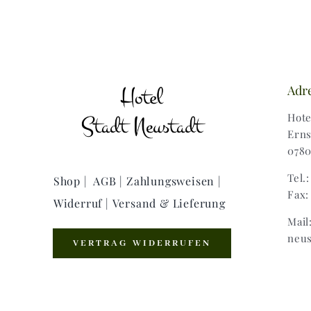
Adr
Hote
Erns
0780
Tel.
Shop |
AGB |
Zahlungsweisen |
Fax:
Widerruf |
Versand & Lieferung
Mail
neus
VERTRAG WIDERRUFEN