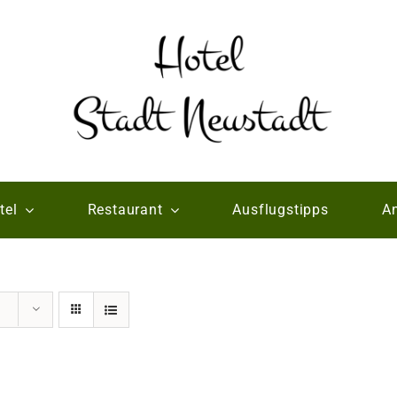
tel
Restaurant
Ausflugstipps
An
e