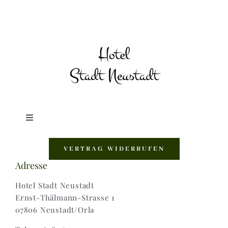
Toggle
Navigation
Shop |
VERTRAG WIDERRUFEN
Adresse
AGB |
Hotel Stadt Neustadt
Ernst-Thälmann-Strasse 1
07806 Neustadt/Orla
Zahlungsweisen |