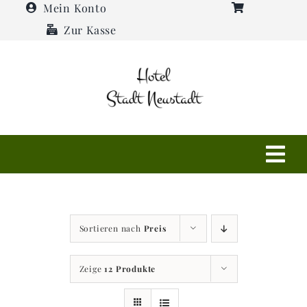
Zum
Mein Konto
Inhalt
Zur Kasse
springen
Tog
Navi
Shop
Sortieren nach
Preis
Hotel
Zeige
12 Produkte
Restaurant