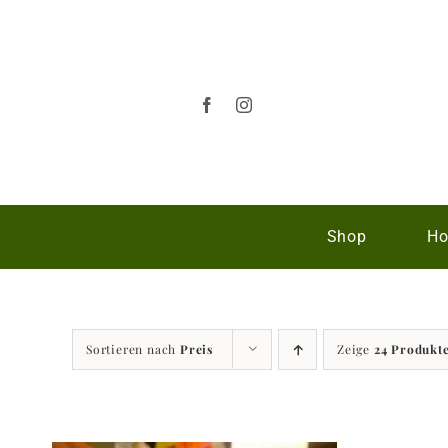
Zum
Inhalt
springen
Shop
Ho
Sortieren nach
Preis
Zeige
24 Produkt