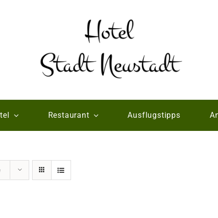
tel
Restaurant
Ausflugstipps
An
e