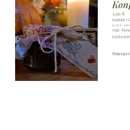
Konf
3,50
€
Enthält 7
(
1,75
€
/ 100
zzgl.
Vers
Lieferzei
Hausgem