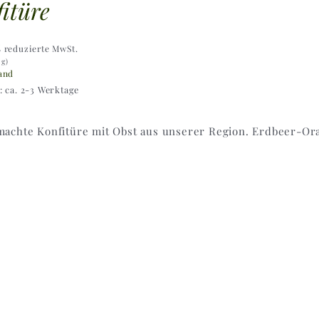
itüre
% reduzierte MwSt.
 g)
and
t: ca. 2-3 Werktage
achte Konfitüre mit Obst aus unserer Region. Erdbeer-Or