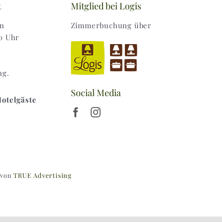
t
Mitglied bei Logis
en
Zimmerbuchung über
0 Uhr
ng.
Social Media
Hotelgäste
 von
TRUE Advertising