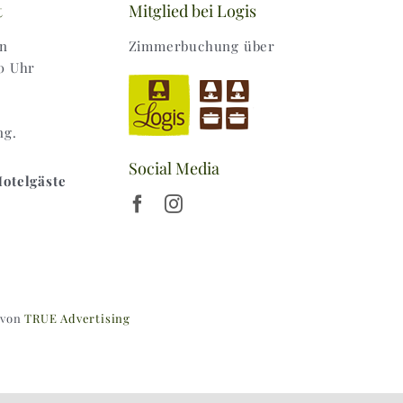
t
Mitglied bei Logis
en
Zimmerbuchung über
0 Uhr
ng.
Social Media
Hotelgäste
 von
TRUE Advertising