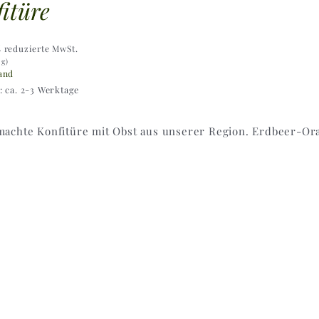
itüre
% reduzierte MwSt.
 g)
and
t: ca. 2-3 Werktage
achte Konfitüre mit Obst aus unserer Region. Erdbeer-Or