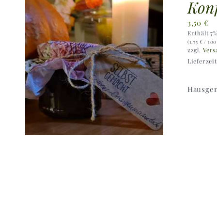
Konf
3,50
€
Enthält 7
(
1,75
€
/ 100
zzgl.
Vers
Lieferzei
Hausgem