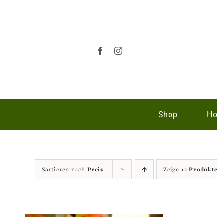
Zum
Inhalt
springen
Shop
Ho
Sortieren nach
Preis
Zeige
12 Produkt