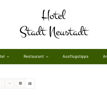
tel
Restaurant
Ausflugstipps
An
e