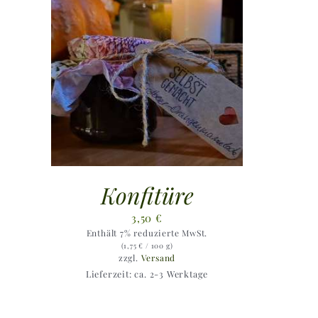
Konfitüre
3,50
€
Enthält 7% reduzierte MwSt.
(
1,75
€
/ 100 g)
zzgl.
Versand
Lieferzeit: ca. 2-3 Werktage