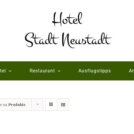
tel
Restaurant
Ausflugstipps
An
ge
12 Produkte