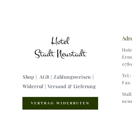
Adr
Hote
Erns
0780
Tel.
Shop |
AGB |
Zahlungsweisen |
Fax:
Widerruf |
Versand & Lieferung
Mail
neus
VERTRAG WIDERRUFEN