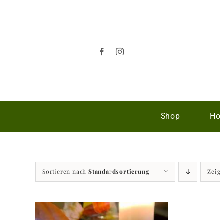
Zum
Inhalt
springen
Shop
Ho
Sortieren nach
Standardsortierung
Zei