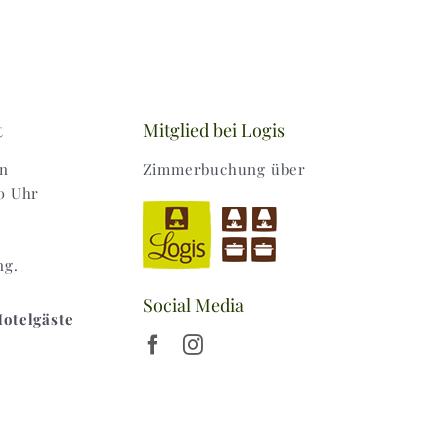
t
Mitglied bei Logis
en
Zimmerbuchung über
0 Uhr
ng.
Social Media
Hotelgäste