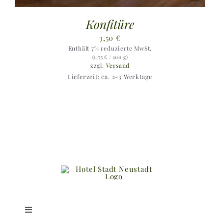
Konfitüre
3,50
€
Enthält 7% reduzierte MwSt.
(
1,75
€
/ 100 g)
zzgl.
Versand
Lieferzeit: ca. 2-3 Werktage
Toggle