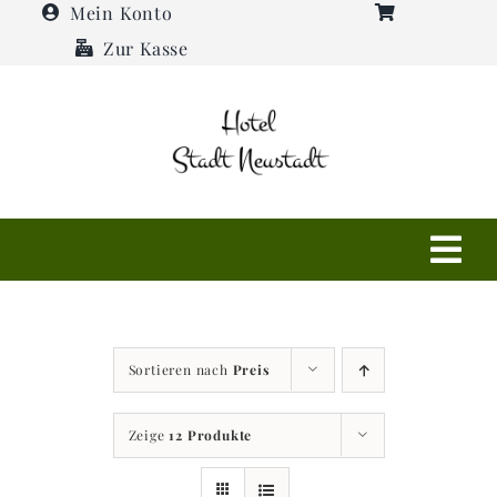
Zum
Mein Konto
Inhalt
Zur Kasse
springen
Tog
Navi
Shop
Sortieren nach
Preis
Hotel
Zeige
12 Produkte
Restaurant