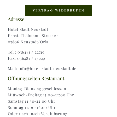
Navigation
Shop |
VERTRAG WIDERRUFEN
Adresse
AGB |
Hotel Stadt Neustadt
Ernst-Thälmann-Strasse 1
07806 Neustadt/Orla
Zahlungsweisen |
Tel.: 036481 / 22749
Fax: 036481 / 23929
Widerruf |
Mail: info@hotel-stadt-neustadt.de
Versand & Lieferung
Öffnungszeiten Restaurant
Montag-Dienstag geschlossen
Mittwoch-Freitag 15:00-22:00 Uhr
Samstag 11:30-22:00 Uhr
Sonntag 11:00-16:00 Uhr
Oder nach nach Vereinbarung.