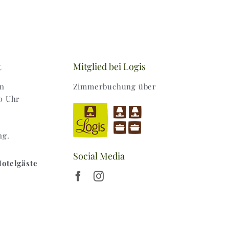
t
Mitglied bei Logis
en
Zimmerbuchung über
0 Uhr
ng.
Social Media
Hotelgäste