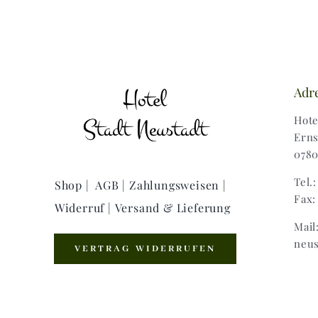
Adr
Hote
Erns
0780
Tel.
Shop |
AGB |
Zahlungsweisen |
Fax:
Widerruf |
Versand & Lieferung
Mail
neus
VERTRAG WIDERRUFEN