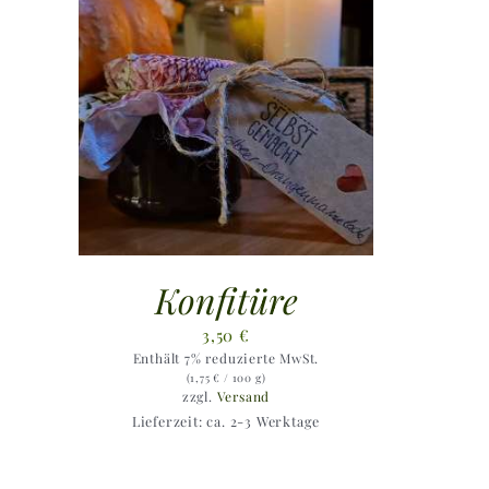
Konfitüre
3,50
€
Enthält 7% reduzierte MwSt.
(
1,75
€
/ 100 g)
zzgl.
Versand
Lieferzeit: ca. 2-3 Werktage