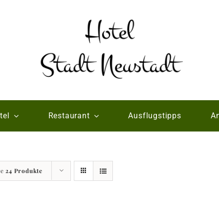
tel
Restaurant
Ausflugstipps
An
ge
24 Produkte