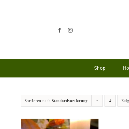
Zum
Inhalt
springen
Shop
Ho
Sortieren nach
Standardsortierung
Zei