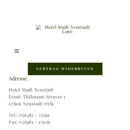
Toggle
Navigation
Shop |
VERTRAG WIDERRUFEN
Adresse
AGB |
Hotel Stadt Neustadt
Ernst-Thälmann-Strasse 1
07806 Neustadt/Orla
Zahlungsweisen |
Tel.: 036481 / 22749
Fax: 036481 / 23929
Widerruf |