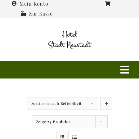
Zum
Mein Konto
Inhalt
Zur Kasse
springen
Tog
Navi
Shop
Sortieren nach
Beliebtheit
Hotel
Zeige
24 Produkte
Restaurant