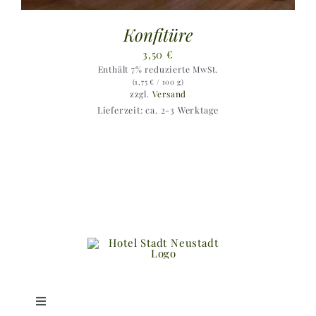
Konfitüre
3,50
€
Enthält 7% reduzierte MwSt.
(
1,75
€
/ 100 g)
zzgl.
Versand
Lieferzeit: ca. 2-3 Werktage
Toggle