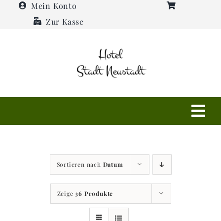
Zum
Mein Konto
Inhalt
Zur Kasse
springen
Tog
Navi
Shop
Sortieren nach
Datum
Hotel
Zeige
36 Produkte
Restaurant