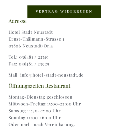
Navigation
Shop |
VERTRAG WIDERRUFEN
Adresse
AGB |
Hotel Stadt Neustadt
Ernst-Thälmann-Strasse 1
07806 Neustadt/Orla
Zahlungsweisen |
Tel.: 036481 / 22749
Fax: 036481 / 23929
Widerruf |
Mail: info@hotel-stadt-neustadt.de
Versand & Lieferung
Öffnungszeiten Restaurant
Montag-Dienstag geschlossen
Mittwoch-Freitag 15:00-22:00 Uhr
Samstag 11:30-22:00 Uhr
Sonntag 11:00-16:00 Uhr
Oder nach nach Vereinbarung.