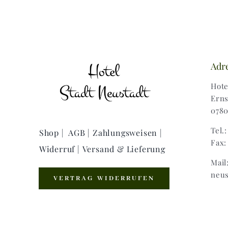
Adr
Hote
Erns
0780
Tel.
Shop |
AGB |
Zahlungsweisen |
Fax:
Widerruf |
Versand & Lieferung
Mail
neus
VERTRAG WIDERRUFEN