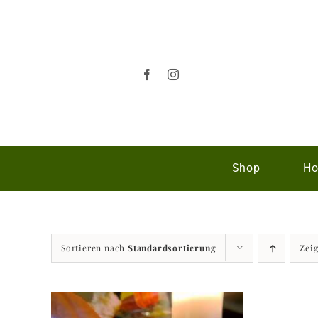
Zum
Inhalt
springen
Shop
Ho
Sortieren nach
Standardsortierung
Zei