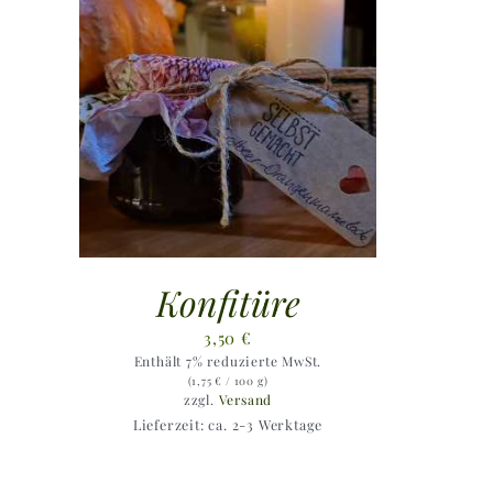
Konfitüre
3,50
€
Enthält 7% reduzierte MwSt.
(
1,75
€
/ 100 g)
zzgl.
Versand
Lieferzeit: ca. 2-3 Werktage