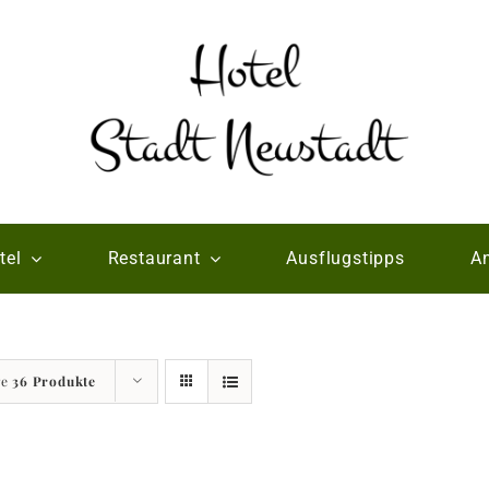
tel
Restaurant
Ausflugstipps
An
ge
36 Produkte