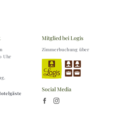
t
Mitglied bei Logis
en
Zimmerbuchung über
0 Uhr
ng.
Social Media
Hotelgäste