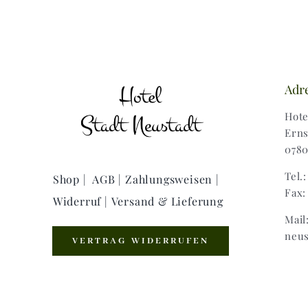
Adr
Hote
Erns
0780
Tel.
Shop |
AGB |
Zahlungsweisen |
Fax:
Widerruf |
Versand & Lieferung
Mail
neus
VERTRAG WIDERRUFEN