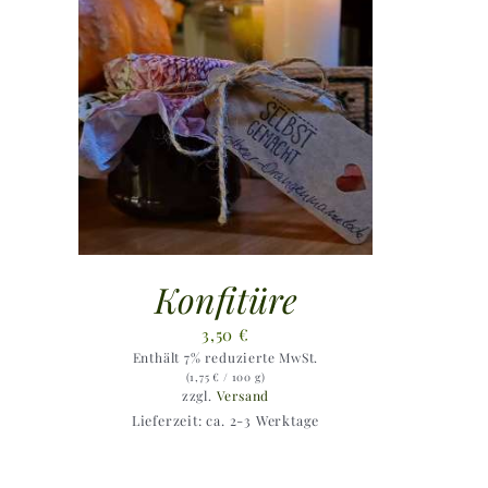
Konfitüre
3,50
€
Enthält 7% reduzierte MwSt.
(
1,75
€
/ 100 g)
zzgl.
Versand
Lieferzeit: ca. 2-3 Werktage