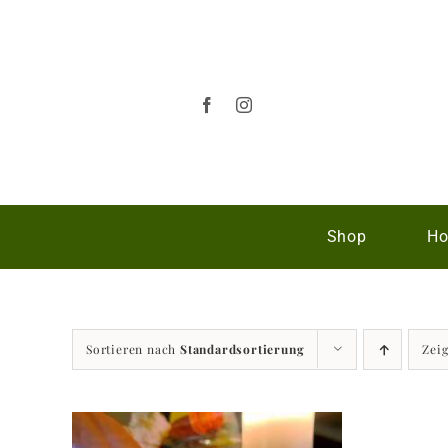
Zum
Inhalt
springen
Shop
Ho
Sortieren nach
Standardsortierung
Zei