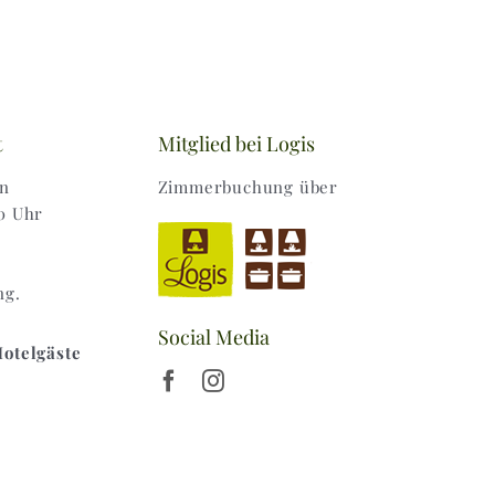
t
Mitglied bei Logis
en
Zimmerbuchung über
0 Uhr
ng.
Social Media
Hotelgäste