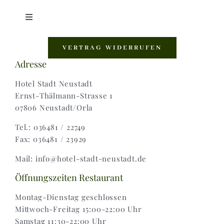
Toggle
Navigation
Shop |
VERTRAG WIDERRUFEN
Adresse
AGB |
Hotel Stadt Neustadt
Ernst-Thälmann-Strasse 1
07806 Neustadt/Orla
Zahlungsweisen |
Tel.: 036481 / 22749
Fax: 036481 / 23929
Widerruf |
Mail: info@hotel-stadt-neustadt.de
Versand & Lieferung
Öffnungszeiten Restaurant
Montag-Dienstag geschlossen
Mittwoch-Freitag 15:00-22:00 Uhr
Samstag 11:30-22:00 Uhr