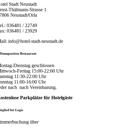
otel Stadt Neustadt
rnst-Thälmann-Strasse 1
7806 Neustadt/Orla
el.: 036481 / 22749
ax: 036481 / 23929
ail: info@hotel-stadt-neustadt.de
ffnungszeiten Restaurant
ontag-Dienstag geschlossen
ittwoch-Freitag 15:00-22:00 Uhr
amstag 11:30-22:00 Uhr
onntag 11:00-16:00 Uhr
der nach nach Vereinbarung.
ostenlose Parkplätze für Hotelgäste
tglied bei Logis
immerbuchung über