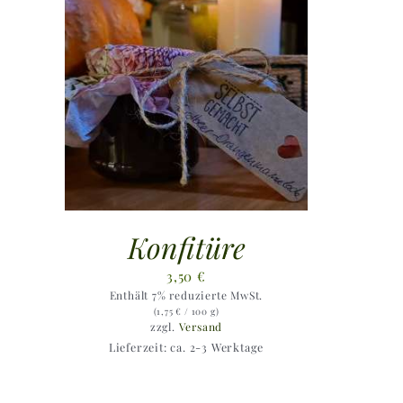
Konfitüre
3,50
€
Enthält 7% reduzierte MwSt.
(
1,75
€
/ 100 g)
zzgl.
Versand
Lieferzeit: ca. 2-3 Werktage