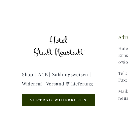
Adr
Hote
Erns
0780
Tel.
Shop |
AGB |
Zahlungsweisen |
Fax:
Widerruf |
Versand & Lieferung
Mail
neus
VERTRAG WIDERRUFEN