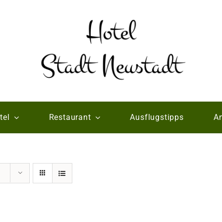
tel
Restaurant
Ausflugstipps
An
e