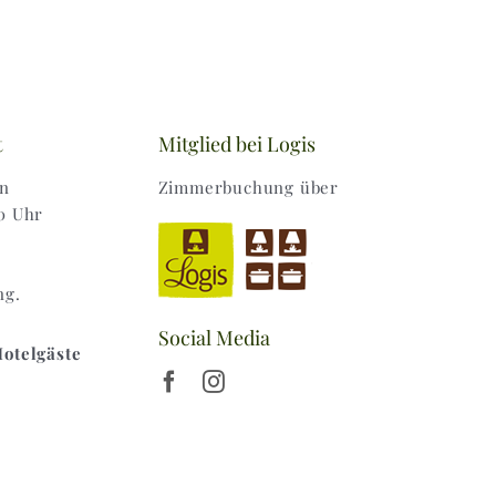
t
Mitglied bei Logis
en
Zimmerbuchung über
0 Uhr
ng.
Social Media
Hotelgäste