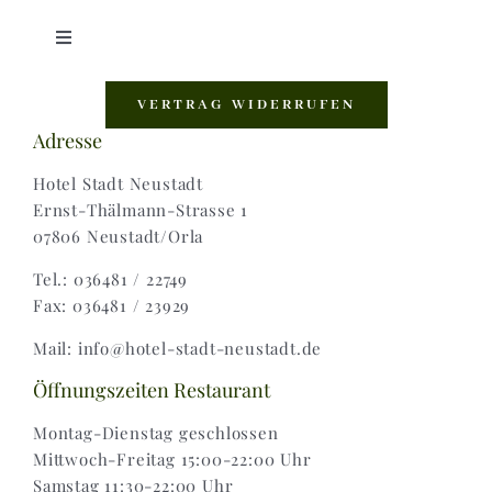
Toggle
Navigation
Shop |
VERTRAG WIDERRUFEN
Adresse
AGB |
Hotel Stadt Neustadt
Ernst-Thälmann-Strasse 1
07806 Neustadt/Orla
Zahlungsweisen |
Tel.: 036481 / 22749
Fax: 036481 / 23929
Widerruf |
Mail: info@hotel-stadt-neustadt.de
Versand & Lieferung
Öffnungszeiten Restaurant
Montag-Dienstag geschlossen
Mittwoch-Freitag 15:00-22:00 Uhr
Samstag 11:30-22:00 Uhr