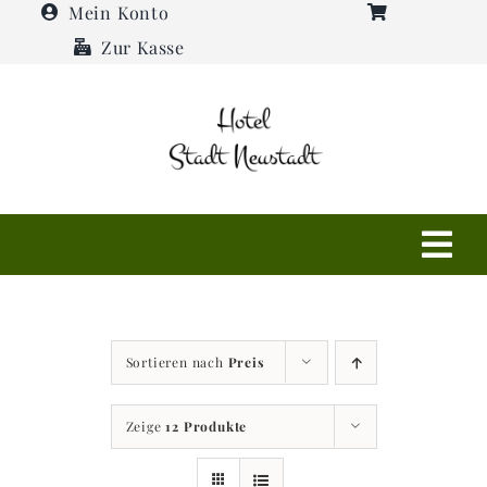
Zum
Mein Konto
Inhalt
Zur Kasse
springen
Tog
Navi
Shop
Sortieren nach
Preis
Hotel
Zeige
12 Produkte
Restaurant