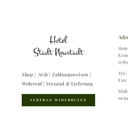
Adr
Hote
Erns
0780
Tel.
Shop |
AGB |
Zahlungsweisen |
Fax:
Widerruf |
Versand & Lieferung
Mail
neus
VERTRAG WIDERRUFEN