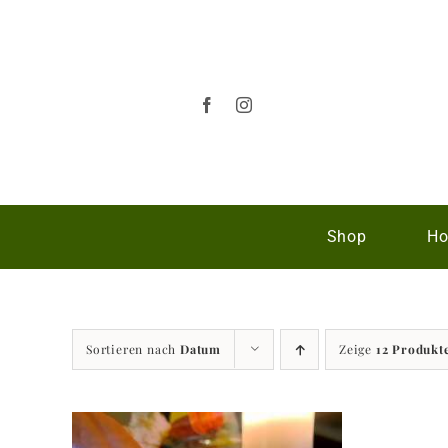
Zum
Inhalt
springen
Shop
Ho
Sortieren nach
Datum
Zeige
12 Produkt