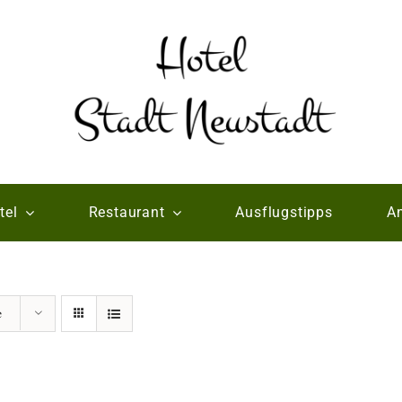
tel
Restaurant
Ausflugstipps
An
e