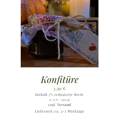
Konfitüre
3,50
€
Enthält 7% reduzierte MwSt.
(
1,75
€
/ 100 g)
zzgl.
Versand
Lieferzeit: ca. 2-3 Werktage