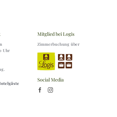
t
Mitglied bei Logis
en
Zimmerbuchung über
0 Uhr
ng.
Social Media
Hotelgäste