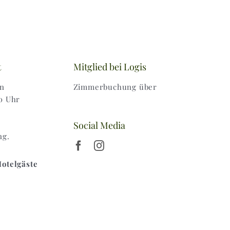
t
Mitglied bei Logis
en
Zimmerbuchung über
0 Uhr
Social Media
ng.
Hotelgäste