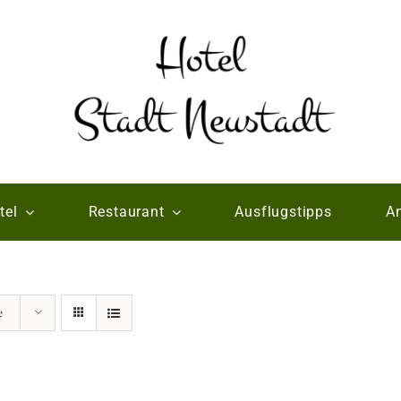
tel
Restaurant
Ausflugstipps
An
e