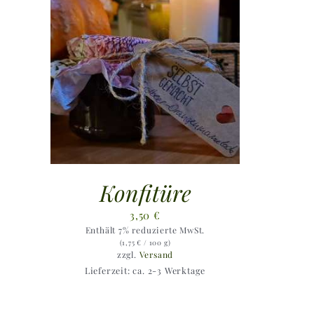
Konfitüre
3,50
€
Enthält 7% reduzierte MwSt.
(
1,75
€
/ 100 g)
zzgl.
Versand
Lieferzeit: ca. 2-3 Werktage