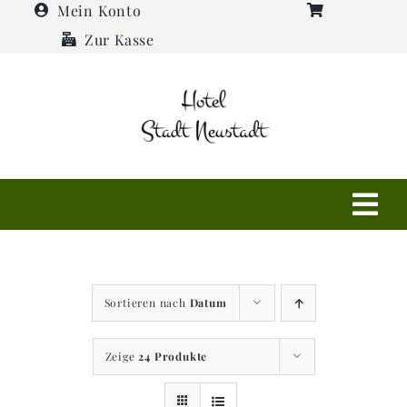
Zum
Mein Konto
Inhalt
Zur Kasse
springen
Tog
Navi
Shop
Sortieren nach
Datum
Hotel
Zeige
24 Produkte
Restaurant