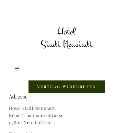
Toggle
Navigation
Shop |
VERTRAG WIDERRUFEN
Adresse
AGB |
Hotel Stadt Neustadt
Ernst-Thälmann-Strasse 1
07806 Neustadt/Orla
Zahlungsweisen |