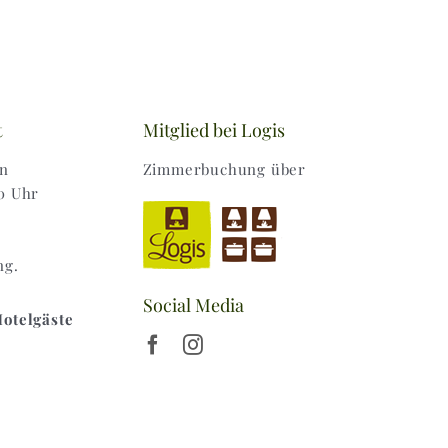
t
Mitglied bei Logis
en
Zimmerbuchung über
0 Uhr
ng.
Social Media
Hotelgäste