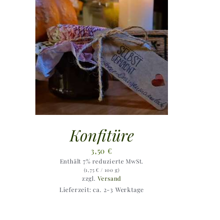
Konfitüre
3,50
€
Enthält 7% reduzierte MwSt.
(
1,75
€
/ 100 g)
zzgl.
Versand
Lieferzeit: ca. 2-3 Werktage