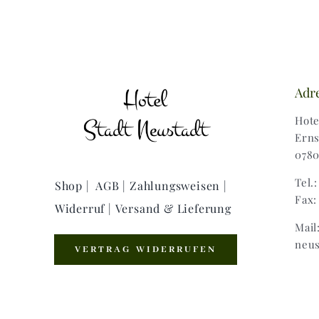
Adr
Hote
Erns
0780
Tel.
Shop |
AGB |
Zahlungsweisen |
Fax:
Widerruf |
Versand & Lieferung
Mail
neus
VERTRAG WIDERRUFEN