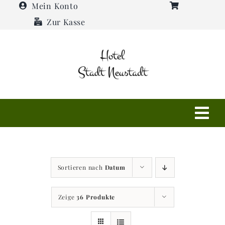
Zum
Mein Konto
Inhalt
Zur Kasse
springen
Tog
Navi
Shop
Sortieren nach
Datum
Hotel
Zeige
36 Produkte
Restaurant