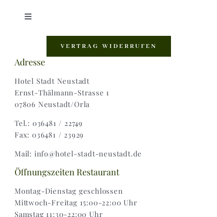
Toggle
Navigation
Shop |
VERTRAG WIDERRUFEN
Adresse
AGB |
Hotel Stadt Neustadt
Ernst-Thälmann-Strasse 1
07806 Neustadt/Orla
Zahlungsweisen |
Tel.: 036481 / 22749
Fax: 036481 / 23929
Widerruf |
Mail: info@hotel-stadt-neustadt.de
Versand & Lieferung
Öffnungszeiten Restaurant
Montag-Dienstag geschlossen
Mittwoch-Freitag 15:00-22:00 Uhr
Samstag 11:30-22:00 Uhr