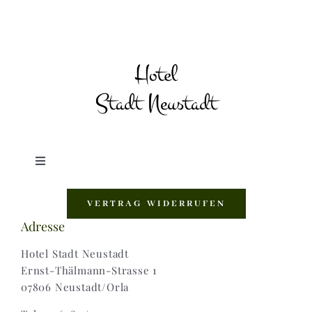
Toggle
Navigation
Shop |
VERTRAG WIDERRUFEN
Adresse
AGB |
Hotel Stadt Neustadt
Ernst-Thälmann-Strasse 1
07806 Neustadt/Orla
Zahlungsweisen |