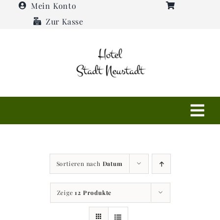
Zum
Mein Konto
Inhalt
Zur Kasse
springen
Tog
Navi
Shop
Sortieren nach
Datum
Hotel
Zeige
12 Produkte
Restaurant