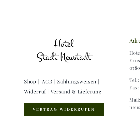
Adr
Hote
Erns
0780
Tel.
Shop |
AGB |
Zahlungsweisen |
Fax:
Widerruf |
Versand & Lieferung
Mail
neus
VERTRAG WIDERRUFEN