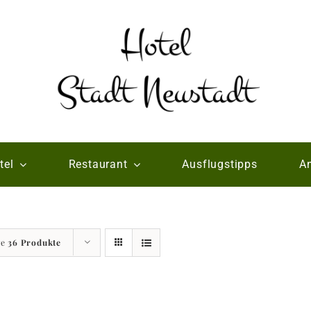
tel
Restaurant
Ausflugstipps
An
ge
36 Produkte