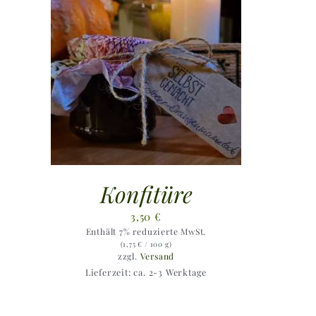
Konfitüre
3,50
€
Enthält 7% reduzierte MwSt.
(
1,75
€
/ 100 g)
zzgl.
Versand
Lieferzeit: ca. 2-3 Werktage