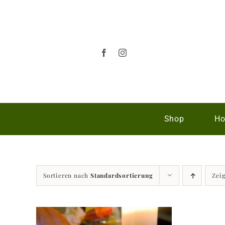
Zum
Inhalt
springen
Shop
Ho
Sortieren nach
Standardsortierung
Zei