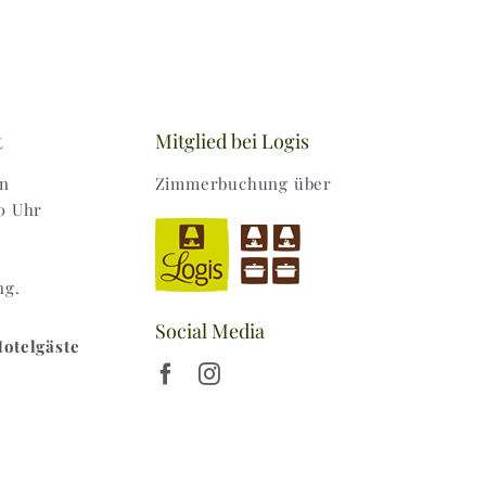
t
Mitglied bei Logis
en
Zimmerbuchung über
0 Uhr
ng.
Social Media
Hotelgäste