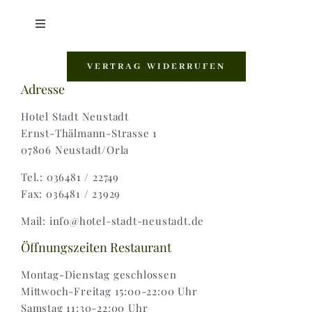
Toggle
Navigation
Shop |
VERTRAG WIDERRUFEN
Adresse
AGB |
Hotel Stadt Neustadt
Ernst-Thälmann-Strasse 1
07806 Neustadt/Orla
Zahlungsweisen |
Tel.: 036481 / 22749
Fax: 036481 / 23929
Widerruf |
Mail: info@hotel-stadt-neustadt.de
Versand & Lieferung
Öffnungszeiten Restaurant
Montag-Dienstag geschlossen
Mittwoch-Freitag 15:00-22:00 Uhr
Samstag 11:30-22:00 Uhr