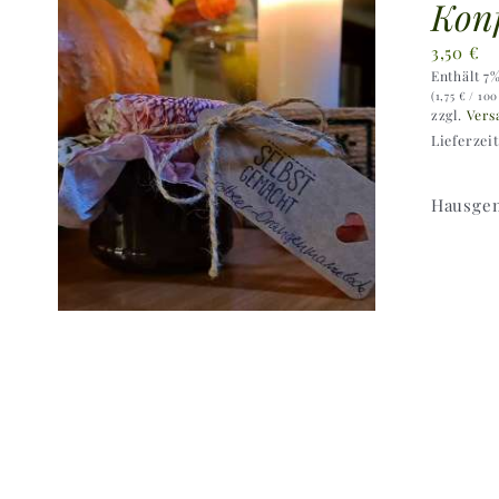
Konf
3,50
€
Enthält 7
(
1,75
€
/ 100
zzgl.
Vers
Lieferzei
Hausgem