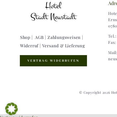
Adr
Hote
Erns
0780
Tel.
Shop |
AGB |
Zahlungsweisen |
Fax:
Widerruf |
Versand & Lieferung
Mail
neus
VERTRAG WIDERRUFEN
© Copyright 2026 Hot