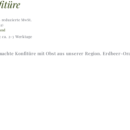
itüre
% reduzierte MwSt.
 g)
and
t: ca. 2-3 Werktage
achte Konfitüre mit Obst aus unserer Region. Erdbeer-Or