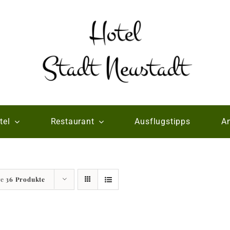
tel
Restaurant
Ausflugstipps
An
ge
36 Produkte