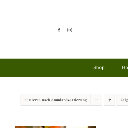
Zum
Inhalt
springen
Shop
Ho
Sortieren nach
Standardsortierung
Zei