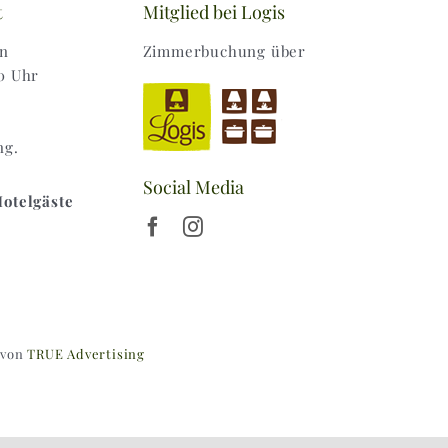
t
Mitglied bei Logis
en
Zimmerbuchung über
0 Uhr
ng.
Social Media
Hotelgäste
 von
TRUE Advertising