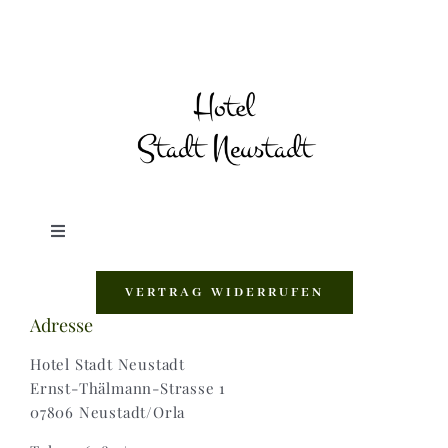
Toggle
Navigation
Shop |
VERTRAG WIDERRUFEN
Adresse
AGB |
Hotel Stadt Neustadt
Ernst-Thälmann-Strasse 1
07806 Neustadt/Orla
Zahlungsweisen |