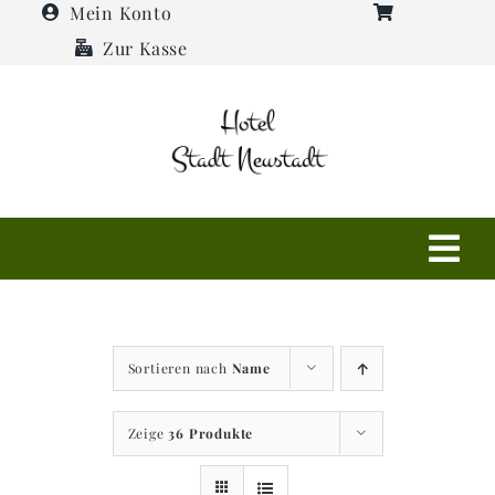
Zum
Mein Konto
Inhalt
Zur Kasse
springen
Tog
Navi
Shop
Sortieren nach
Name
Hotel
Zeige
36 Produkte
Restaurant