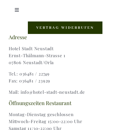
Toggle
Navigation
Shop |
VERTRAG WIDERRUFEN
Adresse
AGB |
Hotel Stadt Neustadt
Ernst-Thälmann-Strasse 1
07806 Neustadt/Orla
Zahlungsweisen |
Tel.: 036481 / 22749
Fax: 036481 / 23929
Widerruf |
Mail: info@hotel-stadt-neustadt.de
Versand & Lieferung
Öffnungszeiten Restaurant
Montag-Dienstag geschlossen
Mittwoch-Freitag 15:00-22:00 Uhr
Samstag 11:30-22:00 Uhr