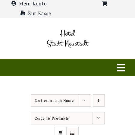
Zum
Mein Konto
Inhalt
Zur Kasse
springen
Tog
Navi
Shop
Sortieren nach
Name
Hotel
Zeige
36 Produkte
Restaurant