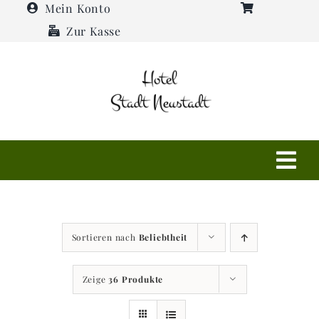
Zum
Mein Konto
Inhalt
Zur Kasse
springen
Tog
Navi
Shop
Sortieren nach
Beliebtheit
Hotel
Zeige
36 Produkte
Restaurant