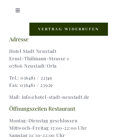
Toggle
Navigation
Shop |
VERTRAG WIDERRUFEN
Adresse
AGB |
Hotel Stadt Neustadt
Ernst-Thälmann-Strasse 1
07806 Neustadt/Orla
Zahlungsweisen |
Tel.: 036481 / 22749
Fax: 036481 / 23929
Widerruf |
Mail: info@hotel-stadt-neustadt.de
Versand & Lieferung
Öffnungszeiten Restaurant
Montag-Dienstag geschlossen
Mittwoch-Freitag 15:00-22:00 Uhr
Samstag 11:30-22:00 Uhr