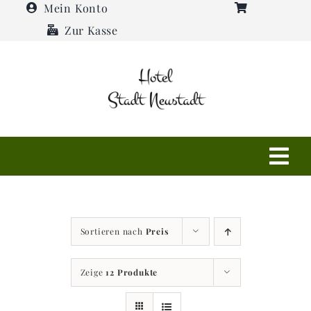
Zum
Mein Konto
Inhalt
Zur Kasse
springen
Tog
Navi
Shop
Sortieren nach
Preis
Hotel
Zeige
12 Produkte
Restaurant