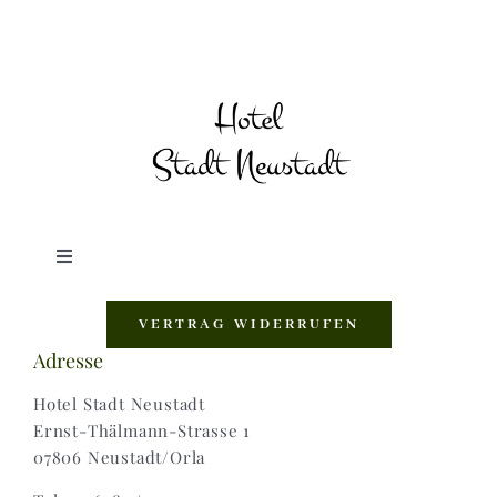
Toggle
Navigation
Shop |
VERTRAG WIDERRUFEN
Adresse
AGB |
Hotel Stadt Neustadt
Ernst-Thälmann-Strasse 1
07806 Neustadt/Orla
Zahlungsweisen |