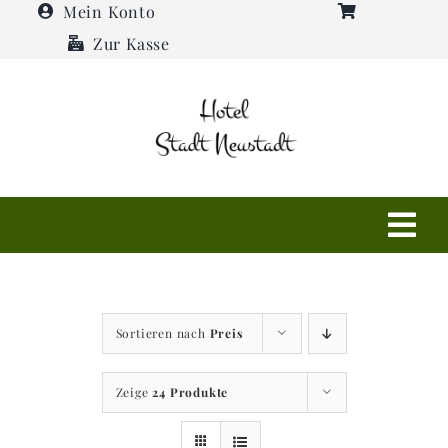
Zum
Mein Konto
Inhalt
Zur Kasse
springen
Tog
Navi
Shop
Sortieren nach
Preis
Hotel
Zeige
24 Produkte
Restaurant