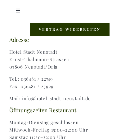
Toggle
Navigation
Shop |
VERTRAG WIDERRUFEN
Adresse
AGB |
Hotel Stadt Neustadt
Ernst-Thälmann-Strasse 1
07806 Neustadt/Orla
Zahlungsweisen |
Tel.: 036481 / 22749
Fax: 036481 / 23929
Widerruf |
Mail: info@hotel-stadt-neustadt.de
Versand & Lieferung
Öffnungszeiten Restaurant
Montag-Dienstag geschlossen
Mittwoch-Freitag 15:00-22:00 Uhr
Samstag 11:30-22:00 Uhr