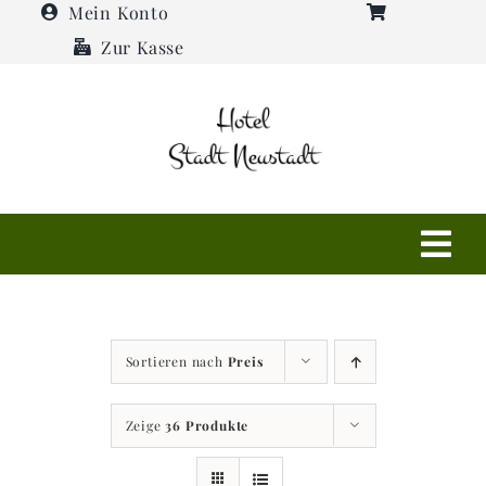
Zum
Mein Konto
Inhalt
Zur Kasse
springen
Tog
Navi
Shop
Sortieren nach
Preis
Hotel
Zeige
36 Produkte
Restaurant