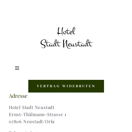
Toggle
Navigation
Shop |
VERTRAG WIDERRUFEN
Adresse
AGB |
Hotel Stadt Neustadt
Ernst-Thälmann-Strasse 1
07806 Neustadt/Orla
Zahlungsweisen |