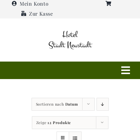
Zum
Mein Konto
Inhalt
Zur Kasse
springen
Tog
Navi
Shop
Sortieren nach
Datum
Hotel
Zeige
12 Produkte
Restaurant