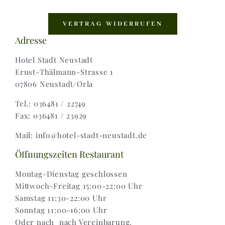
Navigation
Shop |
VERTRAG WIDERRUFEN
Adresse
AGB |
Hotel Stadt Neustadt
Ernst-Thälmann-Strasse 1
07806 Neustadt/Orla
Zahlungsweisen |
Tel.: 036481 / 22749
Fax: 036481 / 23929
Widerruf |
Mail: info@hotel-stadt-neustadt.de
Versand & Lieferung
Öffnungszeiten Restaurant
Montag-Dienstag geschlossen
Mittwoch-Freitag 15:00-22:00 Uhr
Samstag 11:30-22:00 Uhr
Sonntag 11:00-16:00 Uhr
Oder nach nach Vereinbarung.