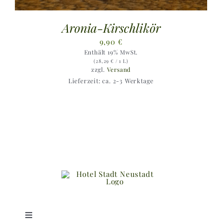
Aronia-Kirschlikör
9,90
€
Enthält 19% MwSt.
(
28,29
€
/ 1 L)
zzgl.
Versand
Lieferzeit: ca. 2-3 Werktage
Toggle