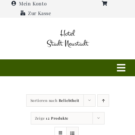
Zum
Mein Konto
Inhalt
Zur Kasse
springen
Tog
Navi
Shop
Sortieren nach
Beliebtheit
Hotel
Zeige
12 Produkte
Restaurant