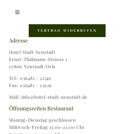
Toggle
Navigation
Shop |
VERTRAG WIDERRUFEN
Adresse
AGB |
Hotel Stadt Neustadt
Ernst-Thälmann-Strasse 1
07806 Neustadt/Orla
Zahlungsweisen |
Tel.: 036481 / 22749
Fax: 036481 / 23929
Widerruf |
Mail: info@hotel-stadt-neustadt.de
Versand & Lieferung
Öffnungszeiten Restaurant
Montag-Dienstag geschlossen
Mittwoch-Freitag 15:00-22:00 Uhr