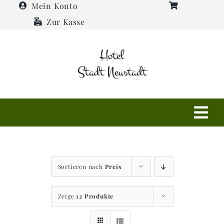
Zum
Mein Konto
Inhalt
Zur Kasse
springen
Tog
Navi
Shop
Sortieren nach
Preis
Hotel
Zeige
12 Produkte
Restaurant