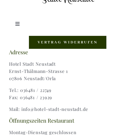
Toggle
Navigation
Shop |
VERTRAG WIDERRUFEN
Adresse
AGB |
Hotel Stadt Neustadt
Ernst-Thälmann-Strasse 1
07806 Neustadt/Orla
Zahlungsweisen |
Tel.: 036481 / 22749
Fax: 036481 / 23929
Widerruf |
Mail: info@hotel-stadt-neustadt.de
Versand & Lieferung
Öffnungszeiten Restaurant
Montag-Dienstag geschlossen