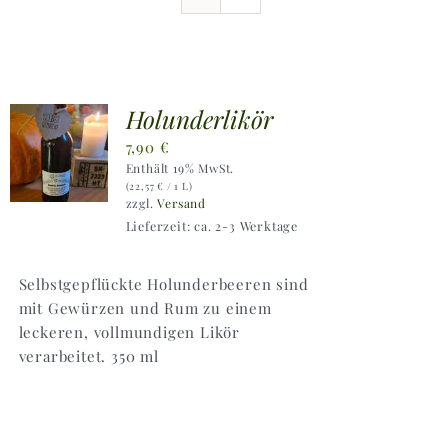
Ausflugstipps
Anfahrt + Kontakt
Holunderlikör
7,90
€
Enthält 19% MwSt.
(
22,57
€
/ 1 L)
zzgl.
Versand
Lieferzeit: ca. 2-3 Werktage
Selbstgepflückte Holunderbeeren sind
mit Gewürzen und Rum zu einem
leckeren, vollmundigen Likör
verarbeitet. 350 ml