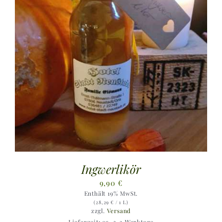
Ingwerlikör
9,90
€
Enthält 19% MwSt.
(
28,29
€
/ 1 L)
zzgl.
Versand
Lieferzeit: ca. 2-3 Werktage