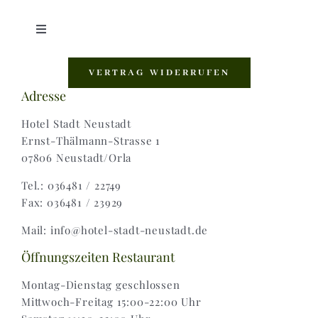
Toggle
Navigation
Shop |
VERTRAG WIDERRUFEN
Adresse
AGB |
Hotel Stadt Neustadt
Ernst-Thälmann-Strasse 1
07806 Neustadt/Orla
Zahlungsweisen |
Tel.: 036481 / 22749
Fax: 036481 / 23929
Widerruf |
Mail: info@hotel-stadt-neustadt.de
Versand & Lieferung
Öffnungszeiten Restaurant
Montag-Dienstag geschlossen
Mittwoch-Freitag 15:00-22:00 Uhr