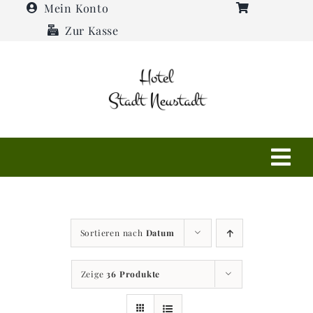
Zum
Mein Konto
Inhalt
Zur Kasse
springen
Tog
Navi
Shop
Sortieren nach
Datum
Hotel
Zeige
36 Produkte
Restaurant