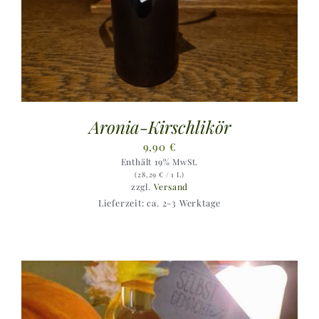
Aronia-Kirschlikör
9,90
€
Enthält 19% MwSt.
(
28,29
€
/ 1 L)
zzgl.
Versand
Lieferzeit: ca. 2-3 Werktage